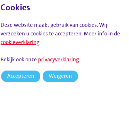
Cookies
Lees voor
Spring naar inhoud
Menu
Deze website maakt gebruik van cookies. Wij
verzoeken u cookies te accepteren. Meer info in de
cookieverklaring
HOME
NIEUWS
UWV OPENT EEN LOKET OP HET
Bekijk ook onze
privacyverklaring
SAMENWERKPLEIN VOOR VRAGEN OVER UITKERINGEN, WERK EN
OPLEIDING
Accepteren
Weigeren
UWV opent een loket op het
SamenWerkplein voor
vragen over uitkeringen,