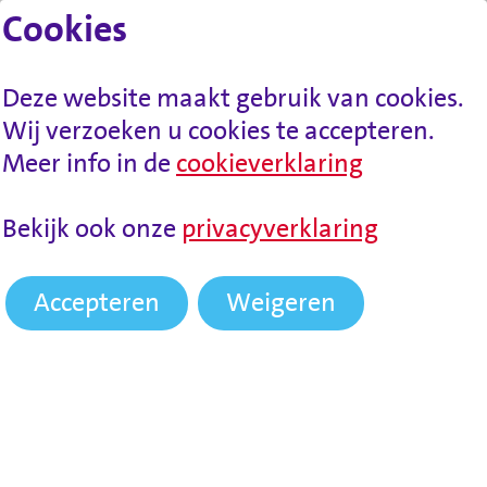
Cookies
Lees voor
Spring naar inhoud
Menu
Deze website maakt gebruik van cookies.
Wij verzoeken u cookies te accepteren.
Meer info in de
cookieverklaring
HOME
NIEUWS
WERKGEVERSSERVICEPUNT
Bekijk ook onze
privacyverklaring
BAANBREKEND DRECHTSTEDEN WORDT
WERKCENTRUM DRECHTSTEDEN!
Accepteren
Weigeren
WerkgeversServicepunt
Baanbrekend
Drechtsteden wordt