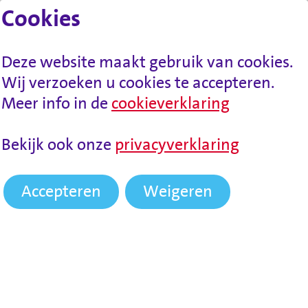
Cookies
Lees voor
Spring naar inhoud
Menu
Deze website maakt gebruik van cookies.
Wij verzoeken u cookies te accepteren.
Meer info in de
cookieverklaring
HOME
NIEUWS
UITGELICHT: WMO-KRANT
Bekijk ook onze
privacyverklaring
2025
Accepteren
Weigeren
Uitgelicht: Wmo-krant
2025
In 2025
is er