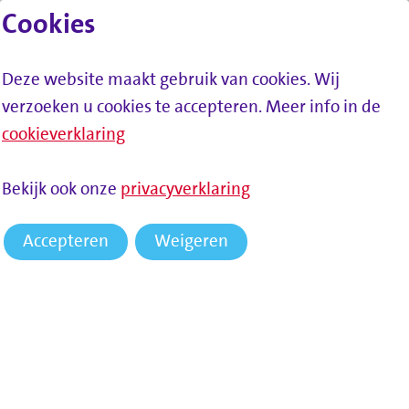
Cookies
Lees voor
Spring naar inhoud
Menu
Deze website maakt gebruik van cookies. Wij
verzoeken u cookies te accepteren. Meer info in de
cookieverklaring
HOME
NIEUWS
SAMENWONEN ZONDER DIRECT GEKORT
Bekijk ook onze
privacyverklaring
TE WORDEN OP DE UITKERING
Accepteren
Weigeren
Samenwonen zonder direct
gekort te worden op de
uitkering
Inwoners van de Drechtsteden - met een