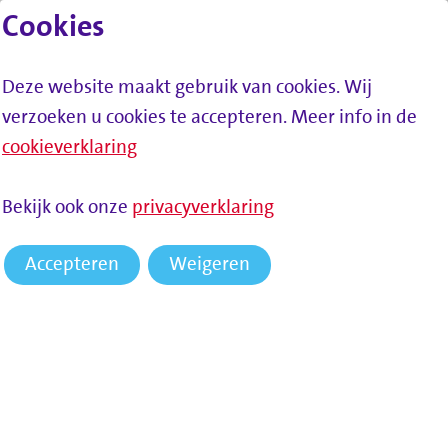
Cookies
Lees voor
Spring naar inhoud
Menu
Deze website maakt gebruik van cookies. Wij
verzoeken u cookies te accepteren. Meer info in de
cookieverklaring
HOME
NIEUWS
DE SOCIALE DIENST DOOPT GEBOUW OM
Bekijk ook onze
privacyverklaring
TOT ‘SAMENWERKPLEIN’
Accepteren
Weigeren
De sociale dienst doopt
gebouw om tot
‘SamenWerkplein’
De Sociale Dienst Drechtsteden heeft het afgelopen jaar