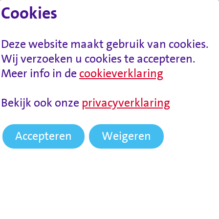
Cookies
Lees voor
Spring naar inhoud
Menu
Deze website maakt gebruik van cookies.
Wij verzoeken u cookies te accepteren.
Meer info in de
cookieverklaring
HOME
NIEUWS
BERICHT VOOR
Bekijk ook onze
privacyverklaring
DRECHTHOPPER- EN WIJKHOPPERREIZIGERS
Accepteren
Weigeren
Bericht voor
Drechthopper- en
Wijkhopperreizigers
Vanaf 1 januari 2026 zijn de tarieven voor de