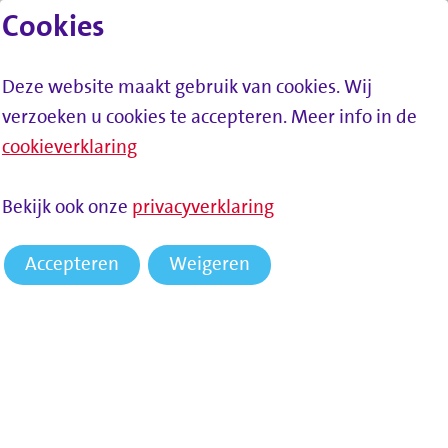
Cookies
Lees voor
Spring naar inhoud
Menu
Deze website maakt gebruik van cookies. Wij
verzoeken u cookies te accepteren. Meer info in de
cookieverklaring
HOME
NIEUWS
AFSLUITING PAPENDRECHTSE BRUG
Bekijk ook onze
privacyverklaring
Accepteren
Weigeren
Afsluiting Papendrechtse
brug
In 2026 en 2027 vervangt Rijkswaterstaat de klep van de
Papendrechtsebrug (N3). Ook vernieuwen ze het
bewegingswerk en de systemen die de brug bedienen