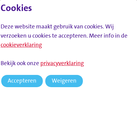
Cookies
Lees voor
Spring naar inhoud
Menu
Deze website maakt gebruik van cookies. Wij
verzoeken u cookies te accepteren. Meer info in de
cookieverklaring
HOME
NIEUWS
DE SOCIALE DIENST START MET
Bekijk ook onze
privacyverklaring
GARANTIEKNOP EN MAAKT AANVRAGEN UITKERING NA TIJDELIJK
WERK MAKKELIJKER
Accepteren
Weigeren
De sociale dienst start met
Garantieknop en maakt
aanvragen uitkering na