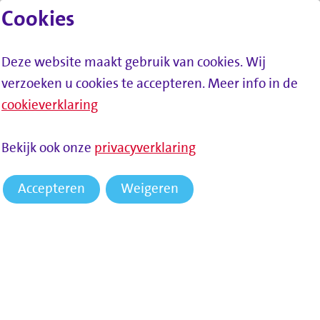
Cookies
Lees voor
Spring naar inhoud
Menu
Deze website maakt gebruik van cookies. Wij
verzoeken u cookies te accepteren. Meer info in de
cookieverklaring
Bekijk ook onze
privacyverklaring
HOME
REGIONALE ADVIESRAAD SOCIAAL
Accepteren
Weigeren
Regionale Adviesraad Sociaal
De Regionale Adviesraad Sociaal (RAS) Drechtsteden geeft
gevraagd en ongevraagd advies over de
beleidsvoorbereiding, het beleid en de uitvoering op
regionaal niveau aan de Sociale Dienst Drechtsteden en het
Algemeen Bestuur (AB) over Wmo-maatwerkvoorzieningen