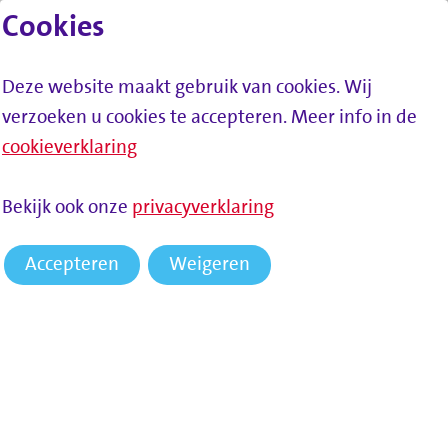
Cookies
Lees voor
Spring naar inhoud
Menu
Deze website maakt gebruik van cookies. Wij
verzoeken u cookies te accepteren. Meer info in de
cookieverklaring
Bekijk ook onze
privacyverklaring
HOME
TOEGANKELIJKHEIDS­VERKLARING
Accepteren
Weigeren
Toegankelijkheids­verklaring
De Sociale Dienst Drechtsteden wil dat deze website voor
iedereen toegankelijk is. We volgen hiervoor we de
richtlijnen van de overheid. In onderstaande
toegankelijkheidsverklaring staat aan welke eisen wij nog
niet voldoen.