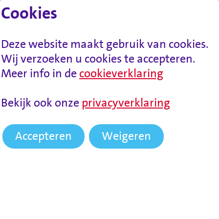
Cookies
Lees voor
Spring naar inhoud
Menu
Deze website maakt gebruik van cookies.
Wij verzoeken u cookies te accepteren.
Meer info in de
cookieverklaring
HOME
NIEUWS
DE SOCIALE DIENST START
Bekijk ook onze
privacyverklaring
MET GARANTIEKNOP EN MAAKT AANVRAGEN
UITKERING NA TIJDELIJK WERK MAKKELIJKER
Accepteren
Weigeren
De sociale dienst start
met Garantieknop en
maakt aanvragen